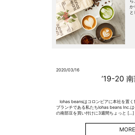
ら
か
とし
2020/03/16
’19-2
lohas beansはコロンビアに本社を
ブランチである私たちlohas beans Inc
の南部豆を買い付けに3週間ちょっと […]
MOR