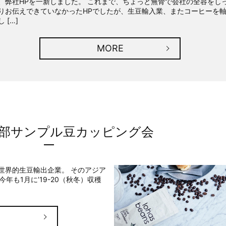
、弊社HPを一新しました。 これまで、ちょっと無骨で会社の全容をし
りお伝えできていなかったHPでしたが、生豆輸入業、またコーヒーを
 […]
MORE
0 南部サンプル豆カッピング会
置く世界的生豆輸出企業。 そのアジア
.は今年も1月に’19-20（秋冬）収穫
E