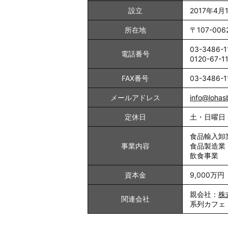
設立
2017年4月
所在地
〒107-0
03-3486-1
電話番号
0120-67
FAX番号
03-3486-1
メールアドレス
info@lohas
定休日
土・日曜日
食品輸入卸
事業内容
食品製造業
飲食事業
資本金
9,000万
親会社：
株
関連会社
系列カフェ