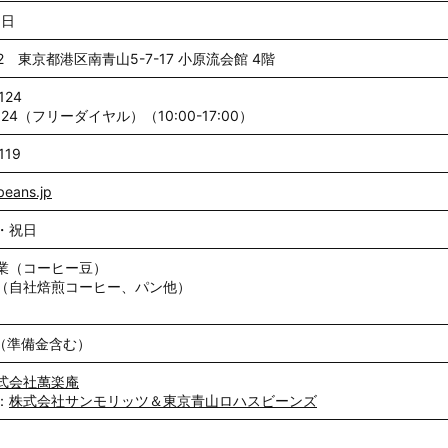
1日
062 東京都港区南⻘山
5-7-17
小原流会館
4
階
124
-1124（フリーダイヤル）（10:00-17:00）
119
beans.jp
・祝日
業（コーヒー豆）
（自社焙煎コーヒー、パン他）
円（準備金含む）
式会社萬楽庵
：
株式会社サンモリッツ＆東京青山ロハスビーンズ