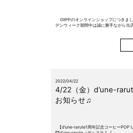
GW中のオンラインショップにつきましてい
デンウィーク期間中は誠に勝手ながら当店
2022/04/22
4/22（金）d’une-r
お知らせ♫
【d’une-rarute1周年記念コーヒーPO
門d’une-rarute（デュヌラ […]