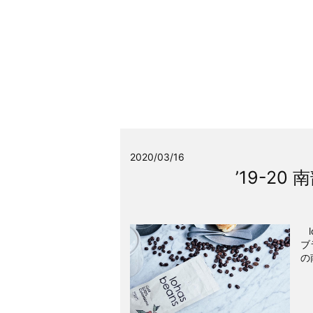
2020/03/16
’19-2
l
ブ
の