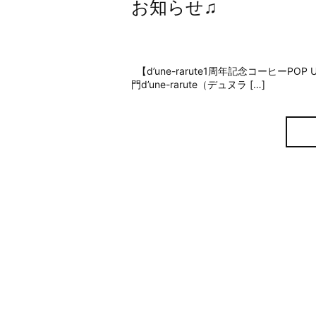
お知らせ♫
【d’une-rarute1周年記念コーヒーPO
門d’une-rarute（デュヌラ […]